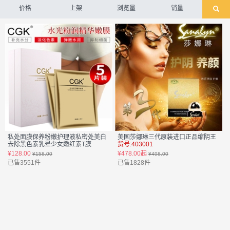
价格
上架
浏览量
销量
私处面膜保养粉嫩护理液私密处美白
美国莎娜琳三代原装进口正品缩阴王
去除黑色素乳晕少女嫩红素T膜
货号:403001
货号:402112
¥128.00
¥478.00起
¥158.00
¥498.00
已售3551件
已售1828件