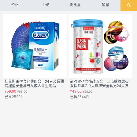
价格
上架
浏览量
销量
杜蕾斯避孕套经典四合一24只装超薄
尚牌避孕套情趣五合一凸点螺纹冰火
情趣型安全套男女成人计生用品
双保险套G点大颗粒安全套男24只装
货号:730524
货号:
¥59.00
¥49.00
¥68.00
¥58.00
已售2522件
已售3644件