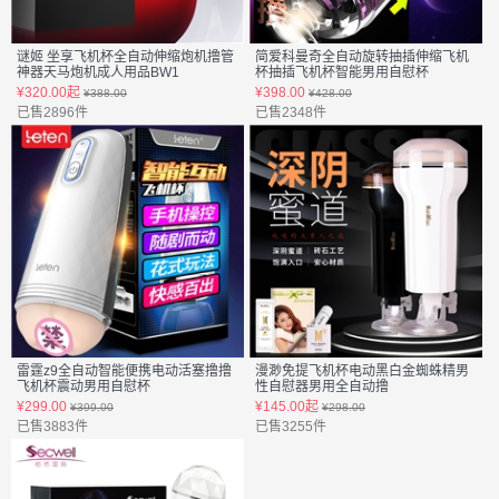
谜姬 坐享飞机杯全自动伸缩炮机撸管
简爱科曼奇全自动旋转抽插伸缩飞机
神器天马炮机成人用品BW1
杯抽插飞机杯智能男用自慰杯
货号:204013
货号:203909
¥320.00起
¥398.00
¥388.00
¥428.00
已售2896件
已售2348件
雷霆z9全自动智能便携电动活塞撸撸
漫渺免提飞机杯电动黑白金蜘蛛精男
飞机杯震动男用自慰杯
性自慰器男用全自动撸
货号:203319
货号:203207-2
¥299.00
¥145.00起
¥399.00
¥298.00
已售3883件
已售3255件