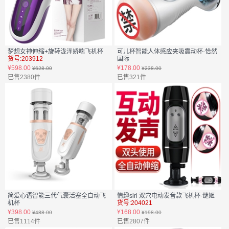
梦想女神伸缩+旋转泷泽娇喘飞机杯
可儿杯智能人体感应夹吸震动杯-恰然
货号:203912
国际
货号:204029
¥598.00
¥178.00
¥628.00
¥238.00
已售2380件
已售321件
简爱心语智能三代气囊活塞全自动飞
情趣siri 双穴电动发音款飞机杯-谜姬
机杯
货号:204021
货号:203910
¥398.00
¥168.00
¥488.00
¥198.00
已售1114件
已售2807件