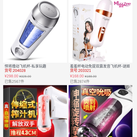
悍将撸动飞机杯-私享玩趣
羞羞杯电动免提双震发音飞机杯-谜姬
货号:204028
货号:203321
¥298.00
¥168.00
¥328.00
¥188.00
已售2567件
已售2874件