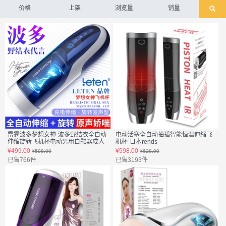
价格
上架
浏览量
销量
雷霆波多梦想女神-波多野结衣全自动
电动活塞全自动抽插智能恒温伸缩飞
伸缩旋转飞机杯电动男用自慰器成人
机杯-日本rends
性用品
货号:203911
¥499.00
¥598.00
¥598.00
¥628.00
货号:205216
已售766件
已售3193件