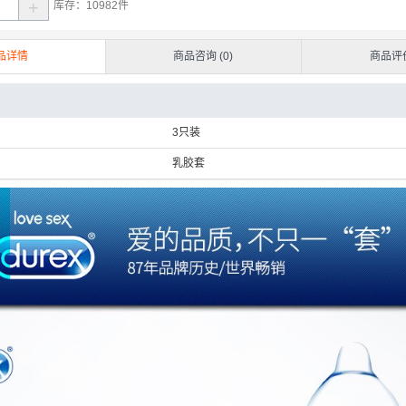
+
库存：
10982
件
品详情
商品咨询 (0)
商品评价
3只装
乳胶套