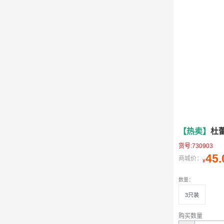
【热卖】
杜
货号:730903
45.
商城价：
¥
数量：
3只装
购买数