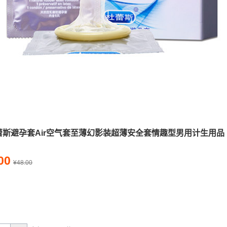
蕾斯避孕套Air空气套至薄幻影装超薄安全套情趣型男用计生用品
00
¥48.00
量